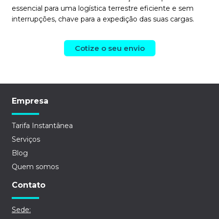
essencial para uma logística terrestre eficiente e sem
interrupções, chave para a expedição das suas cargas.
Cotize o seu envio
Empresa
Tarifa Instantânea
Serviços
Blog
Quem somos
Contato
Sede: