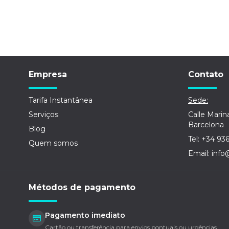
Empresa
Contato
Tarifa Instantânea
Sede:
Serviços
Calle Marin
Barcelona
Blog
Tel: +34 93
Quem somos
Email: info
Métodos de pagamento
Pagamento imediato
Cartão ou transferência para envios pontuais ou urgências.