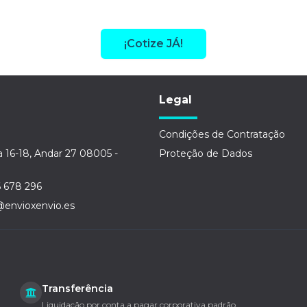
¡Cotize JÁ!
Legal
Condições de Contratação
a 16-18, Andar 27 08005 -
Proteção de Dados
6 678 296
@envioxenvio.es
Transferência
Liquidação por conta a pagar corporativa padrão.