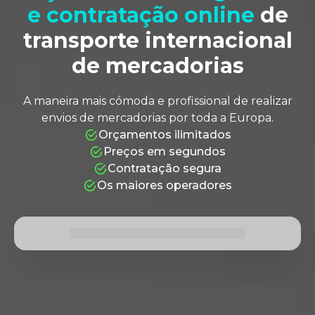
e contratação online
de
Local de Entrega
transporte internacional
de mercadorias
JÁ QUASE ESTÁ!
Clica para cotizar na mesma
+34 936
A maneira mais cómoda e profissional de realizar
envios de mercadorias por toda a Europa.
Orçamentos ilimitados
Preços em segundos
Contratação segura
Os maiores operadores