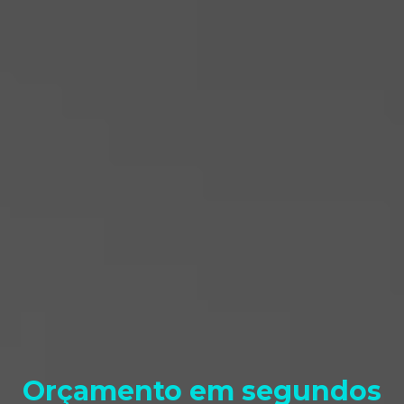
Local de Recolha
Orçamento em segundos