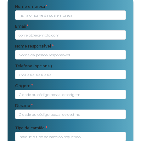
Nome empresa
*
Email
*
Nome responsável
*
Telefone (opcional)
Origem
*
Destino
*
Tipo de camião
*