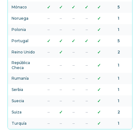
✓
✓
✓
✓
✓
Mónaco
5
–
–
–
–
✓
Noruega
1
–
–
–
–
✓
Polonia
1
✓
✓
✓
✓
✓
Portugal
5
–
✓
–
–
✓
Reino Unido
2
República
–
–
–
–
✓
1
Checa
–
–
–
–
✓
Rumanía
1
–
–
–
–
✓
Serbia
1
–
–
–
–
✓
Suecia
1
–
✓
–
–
✓
Suiza
2
–
–
–
–
✓
Turquía
1