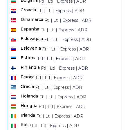
Bulgaria
Ftl
|
Ltl
|
Express
|
ADR
Transporte terrestre a
Croacia
Ftl
|
Ltl
|
Express
|
ADR
Transporte terrestre a
Dinamarca
Ftl
|
Ltl
|
Express
|
ADR
Transporte terrestre a
Espanha
Ftl
|
Ltl
|
Express
|
ADR
Transporte terrestre a
Eslovaquia
Ftl
|
Ltl
|
Express
|
ADR
Transporte terrestre a
Eslovenia
Ftl
|
Ltl
|
Express
|
ADR
Transporte terrestre a
Estonia
Ftl
|
Ltl
|
Express
|
ADR
Transporte terrestre a
Finlândia
Ftl
|
Ltl
|
Express
|
ADR
Transporte terrestre a
França
Ftl
|
Ltl
|
Express
|
ADR
Transporte terrestre a
Grecia
Ftl
|
Ltl
|
Express
|
ADR
Transporte terrestre a
Holanda
Ftl
|
Ltl
|
Express
|
ADR
Transporte terrestre a
Hungria
Ftl
|
Ltl
|
Express
|
ADR
Transporte terrestre a
Irlanda
Ftl
|
Ltl
|
Express
|
ADR
Transporte terrestre a
Italia
Ftl
|
Ltl
|
Express
|
ADR
Transporte terrestre a