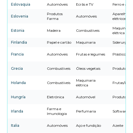
Eslovaquia
Automóveis
Ecrãs e TV
Ferro e aço
Produtos
Aparelhos
Eslovenia
Automóveis
Farma
elétricos
Maquinaria
Estonia
Madeira
Combustíveis
elétrica
Finlandia
Papel e cartão
Maquinaria
Siderurgia
Francia
Automóveis
Frutas e legumes
Plásticos
Grecia
Combustíveis
Óleos vegetais
Produtos F
Maquinaria
Holanda
Combustíveis
Frutas/Logís
elétrica
Hungría
Eletrónica
Automóvel
Produtos F
Farma e
Irlanda
Perfumaria
Software/Se
Imunologia
Italia
Automóveis
Aço e fundição
Azeite