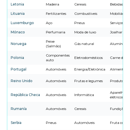
Letonia
Madeira
Cereais
Bebidas
Lituania
Fertilizantes
Combustíveis
Mobiliário
Luxemburgo
Aço
Pneus
Serviços fin
Mónaco
Perfumaria
Moda de luxo
Joalharia
Peixe
Noruega
Gás natural
Alumínio
(Salmão)
Componentes
Polonia
Eletrodomésticos
Carne de po
auto
Portugal
Automóveis
Energia/Eletrónica
Alimentaçã
Reino Unido
Automóveis
Frutas e legumes
Produtos F
Aparelhos
República Checa
Automóveis
Informática
elétricos
Rumanía
Automóveis
Cereais
Fundição
Serbia
Pneus
Automóveis
Fruta conge