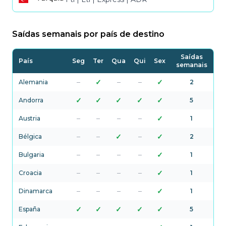
Transporte terrestre a
Saídas semanais por país de destino
Saídas
País
Seg
Ter
Qua
Qui
Sex
semanais
–
✓
–
–
✓
Alemania
2
✓
✓
✓
✓
✓
Andorra
5
–
–
–
–
✓
Austria
1
–
–
✓
–
✓
Bélgica
2
–
–
–
–
✓
Bulgaria
1
–
–
–
–
✓
Croacia
1
–
–
–
–
✓
Dinamarca
1
✓
✓
✓
✓
✓
España
5