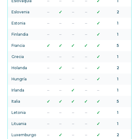
–
–
–
–
✓
Eslovaquia
1
–
✓
–
–
✓
Eslovenia
2
–
–
–
–
✓
Estonia
1
–
–
–
–
✓
Finlandia
1
✓
✓
✓
✓
✓
Francia
5
–
–
–
–
✓
Grecia
1
–
✓
–
–
✓
Holanda
2
–
–
–
–
✓
Hungría
1
–
–
✓
–
–
Irlanda
1
✓
✓
✓
✓
✓
Italia
5
–
–
–
–
✓
Letonia
1
–
–
–
–
✓
Lituania
1
–
✓
–
–
✓
Luxemburgo
2