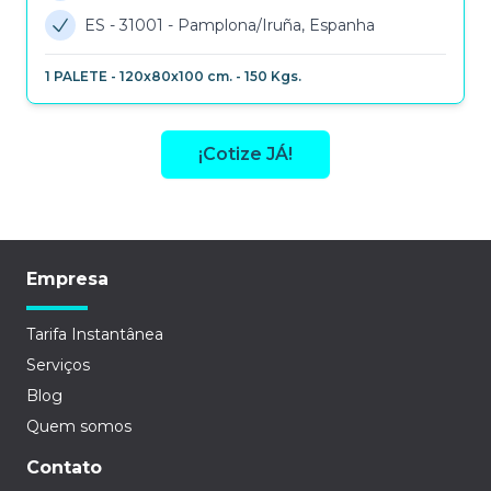
ES - 31001
-
Pamplona/Iruña, Espanha
1
PALETE
-
120x80x100 cm.
-
150
Kgs.
¡Cotize JÁ!
Empresa
Tarifa Instantânea
Serviços
Blog
Quem somos
Contato