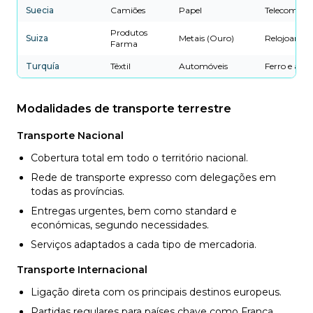
Suecia
Camiões
Papel
Telecomuni
Produtos
Suiza
Metais (Ouro)
Relojoaria
Farma
Turquía
Têxtil
Automóveis
Ferro e aço
Modalidades de transporte terrestre
Transporte Nacional
Cobertura total em todo o território nacional.
Rede de transporte expresso com delegações em
todas as províncias.
Entregas urgentes, bem como standard e
económicas, segundo necessidades.
Serviços adaptados a cada tipo de mercadoria.
Transporte Internacional
Ligação direta com os principais destinos europeus.
Partidas regulares para países chave como França,