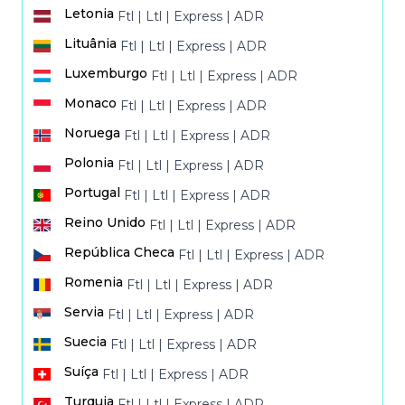
Letonia
Ftl
|
Ltl
|
Express
|
ADR
Transporte terrestre a
Lituânia
Ftl
|
Ltl
|
Express
|
ADR
Transporte terrestre a
Luxemburgo
Ftl
|
Ltl
|
Express
|
ADR
Transporte terrestre a
Monaco
Ftl
|
Ltl
|
Express
|
ADR
Transporte terrestre a
Noruega
Ftl
|
Ltl
|
Express
|
ADR
Transporte terrestre a
Polonia
Ftl
|
Ltl
|
Express
|
ADR
Transporte terrestre a
Portugal
Ftl
|
Ltl
|
Express
|
ADR
Transporte terrestre a
Reino Unido
Ftl
|
Ltl
|
Express
|
ADR
Transporte terrestre a
República Checa
Ftl
|
Ltl
|
Express
|
ADR
Transporte terrestre a
Romenia
Ftl
|
Ltl
|
Express
|
ADR
Transporte terrestre a
Servia
Ftl
|
Ltl
|
Express
|
ADR
Transporte terrestre a
Suecia
Ftl
|
Ltl
|
Express
|
ADR
Transporte terrestre a
Suíça
Ftl
|
Ltl
|
Express
|
ADR
Transporte terrestre a
Turquia
Ftl
|
Ltl
|
Express
|
ADR