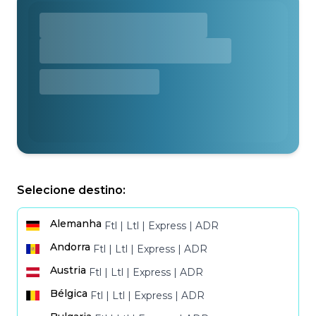
Selecione destino:
Alemanha
Ftl
|
Ltl
|
Express
|
ADR
Transporte terrestre a
Andorra
Ftl
|
Ltl
|
Express
|
ADR
Transporte terrestre a
Austria
Ftl
|
Ltl
|
Express
|
ADR
Transporte terrestre a
Bélgica
Ftl
|
Ltl
|
Express
|
ADR
Transporte terrestre a