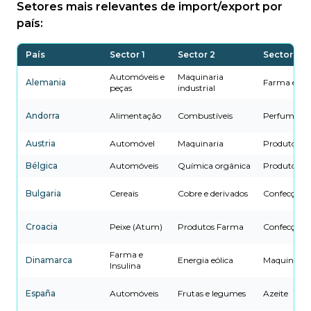
Setores mais relevantes de import/export por
país:
País
Sector 1
Sector 2
Sector 3
Automóveis e
Maquinaria
Alemania
Farma e Qu
peças
industrial
Andorra
Alimentação
Combustíveis
Perfumaria
Austria
Automóvel
Maquinaria
Produtos F
Bélgica
Automóveis
Química orgânica
Produtos F
Bulgaria
Cereais
Cobre e derivados
Confecção
Croacia
Peixe (Atum)
Produtos Farma
Confecção
Farma e
Dinamarca
Energia eólica
Maquinaria
Insulina
España
Automóveis
Frutas e legumes
Azeite