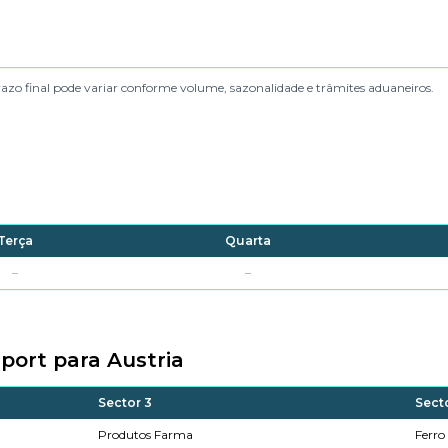
azo final pode variar conforme volume, sazonalidade e trâmites aduaneiros.
Terça
Quarta
–
–
port para Austria
Sector 3
Sect
Produtos Farma
Ferro