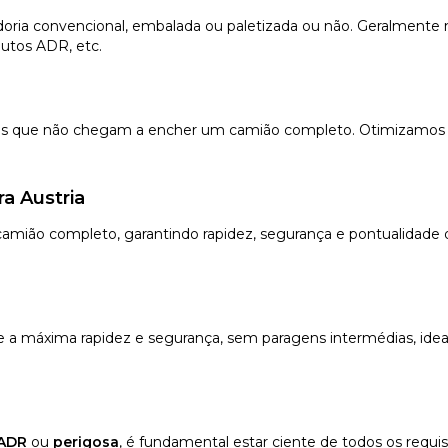
oria convencional, embalada ou paletizada ou não. Geralmente me
utos ADR, etc.
vios que não chegam a encher um camião completo. Otimizamos 
a Austria
mião completo, garantindo rapidez, segurança e pontualidade de
e a máxima rapidez e segurança, sem paragens intermédias, idea
ADR
ou
perigosa
, é fundamental estar ciente de todos os requis