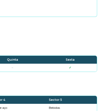
Quinta
Sexta
–
✓
or 4
Sector 5
 e aço
Bebidas