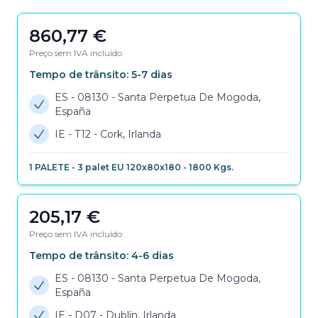
860,77
€
Preço sem IVA incluído
Tempo de trânsito:
5-7
dias
ES - 08130
-
Santa Perpetua De Mogoda,
España
IE - T12
-
Cork, Irlanda
1
PALETE
-
3 palet EU 120x80x180
-
1800
Kgs.
205,17
€
Preço sem IVA incluído
Tempo de trânsito:
4-6
dias
ES - 08130
-
Santa Perpetua De Mogoda,
España
IE - D07
-
Dublín, Irlanda