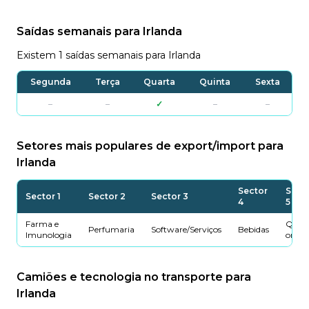
Saídas semanais para Irlanda
Existem 1 saídas semanais para Irlanda
Segunda
Terça
Quarta
Quinta
Sexta
–
–
✓
–
–
Setores mais populares de export/import para
Irlanda
Sector
Sect
Sector 1
Sector 2
Sector 3
4
5
Farma e
Quím
Perfumaria
Software/Serviços
Bebidas
Imunologia
orgân
Camiões e tecnologia no transporte para
Irlanda