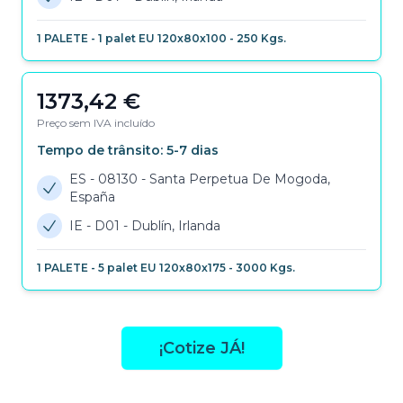
1
PALETE
-
1 palet EU 120x80x100
-
250
Kgs.
1373,42
€
Preço sem IVA incluído
Tempo de trânsito:
5-7
dias
ES - 08130
-
Santa Perpetua De Mogoda,
España
IE - D01
-
Dublín, Irlanda
1
PALETE
-
5 palet EU 120x80x175
-
3000
Kgs.
¡Cotize JÁ!