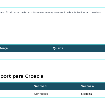
azo final pode variar conforme volume, sazonalidade e trâmites aduaneiros.
Terça
Quarta
–
–
port para Croacia
Sector 3
Sector 4
Confecção
Madeira