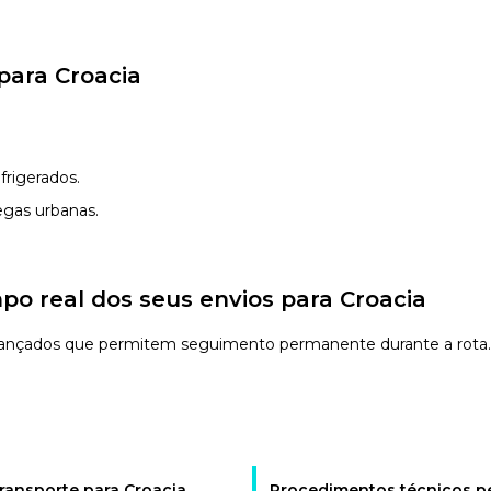
para Croacia
frigerados.
egas urbanas.
 real dos seus envios para Croacia
vançados que permitem seguimento permanente durante a rota.
ransporte para Croacia
Procedimentos técnicos pe