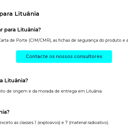
para Lituânia
 para Lituânia?
a Carta de Porte (CIM/CMR), as fichas de segurança do produto 
Contacte os nossos consultores
a Lituânia?
nto de origem e da morada de entrega em Lituânia.
nia?
eto as classes 1 (explosivos) e 7 (material radioativo).