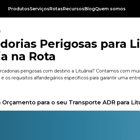
Produtos
Serviços
Rotas
Recursos
Blog
Quem somos
R
orias Perigosas para Li
ia na Rota
mercadorias perigosas com destino a Lituânia? Contamos com muit
 os requisitos alfandegários específicos para garantir uma ent
 Orçamento para o seu Transporte ADR para Lit