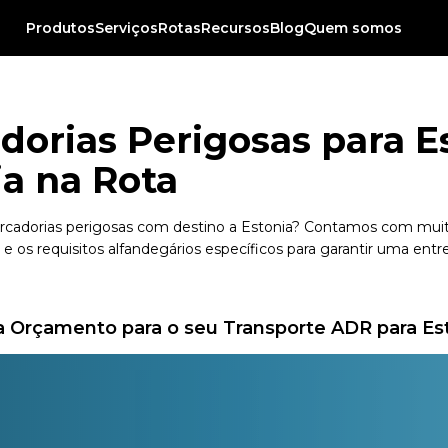
Produtos
Serviços
Rotas
Recursos
Blog
Quem somos
orias Perigosas para E
ia na Rota
mercadorias perigosas com destino a Estonia? Contamos com muit
 os requisitos alfandegários específicos para garantir uma ent
 Orçamento para o seu Transporte ADR para Es