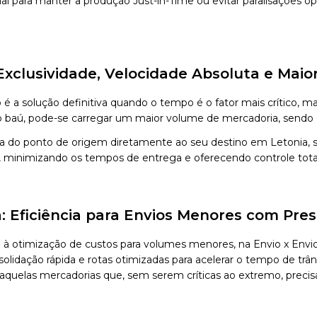
al para manter a produção Just-in-Time ou evitar paralisações 
Exclusividade, Velocidade Absoluta e Mai
é a solução definitiva quando o tempo é o fator mais crítico
ú, pode-se carregar um maior volume de mercadoria, sendo o ve
a do ponto de origem diretamente ao seu destino em Letonia, 
o, minimizando os tempos de entrega e oferecendo controle tota
 Eficiência para Envios Menores com Pre
a à otimização de custos para volumes menores, na Envio x 
olidação rápida e rotas otimizadas para acelerar o tempo de trâ
 aquelas mercadorias que, sem serem críticas ao extremo, prec