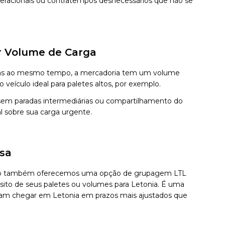
operacionais ou contratempos desnecessários que não se
or Volume de Carga
, mas ao mesmo tempo, a mercadoria tem um volume
ículo ideal para paletes altos, por exemplo.
sem paradas intermediárias ou compartilhamento do
l sobre sua carga urgente.
ssa
Envio também oferecemos uma opção de grupagem LTL
nsito de seus paletes ou volumes para Letonia. É uma
isam chegar em Letonia em prazos mais ajustados que