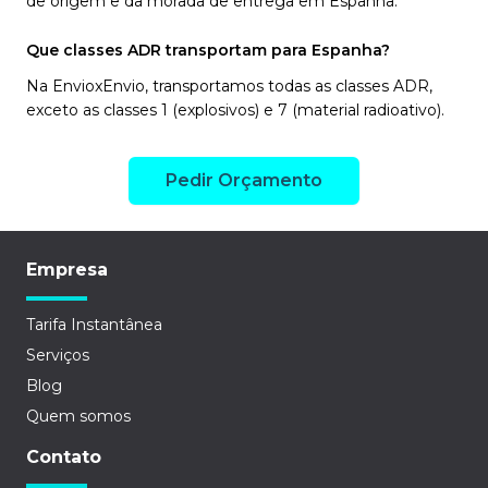
de origem e da morada de entrega em Espanha.
Que classes ADR transportam para Espanha?
Na EnvioxEnvio, transportamos todas as classes ADR,
exceto as classes 1 (explosivos) e 7 (material radioativo).
Pedir Orçamento
Empresa
Tarifa Instantânea
Serviços
Blog
Quem somos
Contato