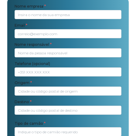
Nome empresa
*
Email
*
Nome responsável
*
Telefone (opcional)
Origem
*
Destino
*
Tipo de camião
*