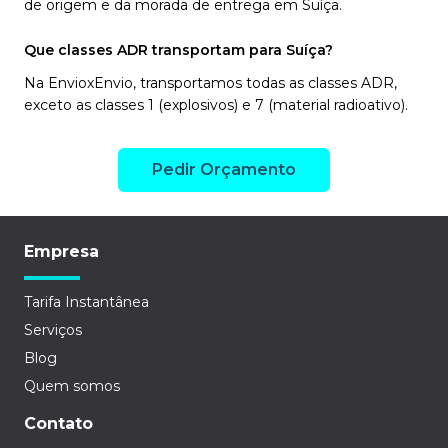
de origem e da morada de entrega em Suíça.
Que classes ADR transportam para Suíça?
Na EnvioxEnvio, transportamos todas as classes ADR,
exceto as classes 1 (explosivos) e 7 (material radioativo).
Pedir Orçamento
Empresa
Tarifa Instantânea
Serviços
Blog
Quem somos
Contato