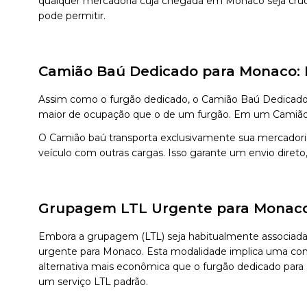
qualquer mercadoria cuja chegada em Monaco seja cruci
pode permitir.
Camião Baú Dedicado para Monaco: E
Assim como o furgão dedicado, o Camião Baú Dedicado 
maior de ocupação que o de um furgão. Em um Camião ba
O Camião baú transporta exclusivamente sua mercador
veículo com outras cargas. Isso garante um envio diret
Grupagem LTL Urgente para Monaco:
Embora a grupagem (LTL) seja habitualmente associad
urgente para Monaco. Esta modalidade implica uma cons
alternativa mais econômica que o furgão dedicado par
um serviço LTL padrão.