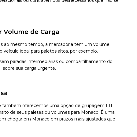
operacionais ou contratempos desnecessários que não se
or Volume de Carga
, mas ao mesmo tempo, a mercadoria tem um volume
ículo ideal para paletes altos, por exemplo.
sem paradas intermediárias ou compartilhamento do
l sobre sua carga urgente.
ssa
Envio também oferecemos uma opção de grupagem LTL
ânsito de seus paletes ou volumes para Monaco. É uma
cisam chegar em Monaco em prazos mais ajustados que