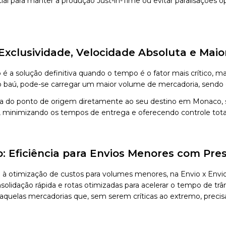
al para manter a produção Just-in-Time ou evitar paralisações 
xclusividade, Velocidade Absoluta e Mai
é a solução definitiva quando o tempo é o fator mais crítico
ú, pode-se carregar um maior volume de mercadoria, sendo o ve
ia do ponto de origem diretamente ao seu destino em Monaco, 
o, minimizando os tempos de entrega e oferecendo controle tota
 Eficiência para Envios Menores com Pre
a à otimização de custos para volumes menores, na Envio x 
olidação rápida e rotas otimizadas para acelerar o tempo de tr
a aquelas mercadorias que, sem serem críticas ao extremo, pre