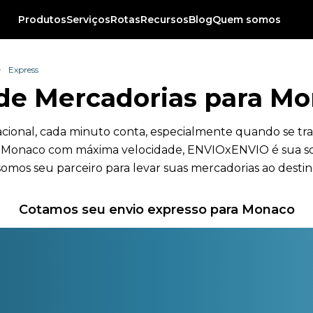
Produtos
Serviços
Rotas
Recursos
Blog
Quem somos
Express
de Mercadorias para M
acional, cada minuto conta, especialmente quando se tra
ra Monaco com máxima velocidade, ENVIOxENVIO é sua so
somos seu parceiro para levar suas mercadorias ao des
Cotamos seu envio expresso para Monaco