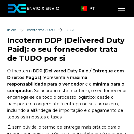
ENVIO X ENVIO
PT
Início
Incoterms 2020
DDP
Incoterm DDP (Delivered Duty
Paid): o seu fornecedor trata
de TUDO por si
O Incoterm
DDP (Delivered Duty Paid / Entregue com
Direitos Pagos)
representa a
máxima
responsabilidade para o vendedor
e a
mínima para o
comprador
. Se acordou este Incoterm, o seu fornecedor
encarrega-se de todo o processo logístico: desde o
transporte na origem até à entrega no seu armazém,
incluindo a alfândega de importação e o pagamento de
todos os impostos e taxas.
É, sem dúvida, o termo de entrega mais prático para o
importador, pois a sua única responsabilidade é receber a