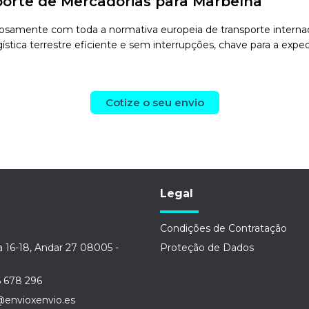
orte de Mercadorias para Marbelha
samente com toda a normativa europeia de transporte internacion
stica terrestre eficiente e sem interrupções, chave para a exped
Cotize o seu envio
Legal
Condições de Contratação
a 16-18, Andar 27 08005 -
Proteção de Dados
6 678 296
@envioxenvio.es