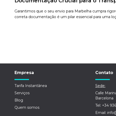
Documentação Crucial para o Transp
Garantimos que o seu envio para Marbelha cumpra rigoro
correta documentação é um pilar essencial para uma logí
Empresa
Contato
Tarifa Instantânea
Sede:
Serviços
Calle Marin
Barcelona
Blog
Tel: +34 93
Quem somos
Email: info