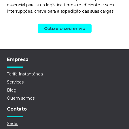
essencial para uma logística terrestre eficiente e sem
interrupções, chave para a expedição das suas cargas.
Cotize o seu envio
Empresa
Tarifa Instantânea
Serviços
Blog
Quem somos
Contato
Sede: