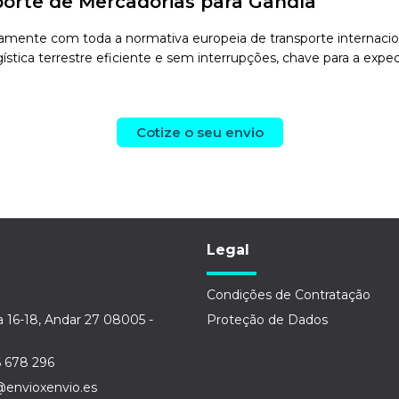
orte de Mercadorias para Gandía
mente com toda a normativa europeia de transporte internacional
stica terrestre eficiente e sem interrupções, chave para a exped
Cotize o seu envio
Legal
Condições de Contratação
a 16-18, Andar 27 08005 -
Proteção de Dados
6 678 296
@envioxenvio.es