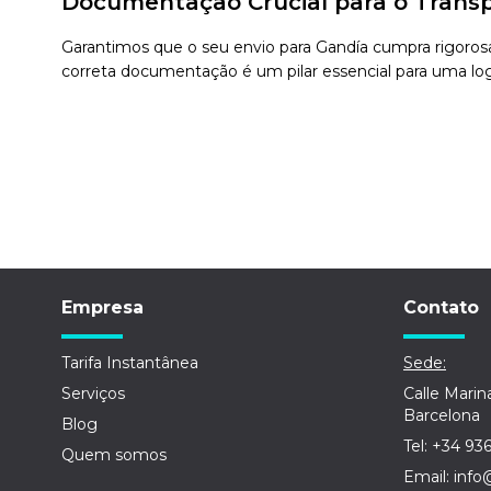
Documentação Crucial para o Transp
Garantimos que o seu envio para Gandía cumpra rigorosa
correta documentação é um pilar essencial para uma logí
Empresa
Contato
Tarifa Instantânea
Sede:
Serviços
Calle Marin
Barcelona
Blog
Tel: +34 93
Quem somos
Email: info