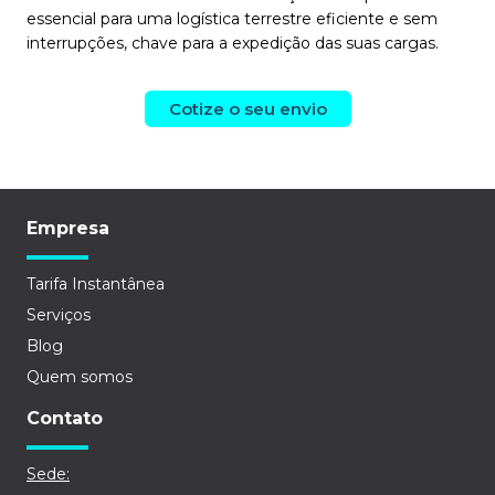
essencial para uma logística terrestre eficiente e sem
interrupções, chave para a expedição das suas cargas.
Cotize o seu envio
Empresa
Tarifa Instantânea
Serviços
Blog
Quem somos
Contato
Sede: