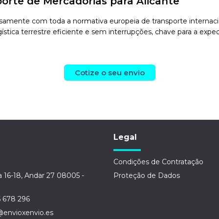
orte de Mercadorias para Alicante
amente com toda a normativa europeia de transporte internaciona
stica terrestre eficiente e sem interrupções, chave para a exped
Cotize o seu envio
Legal
Condições de Contratação
a 16-18, Andar 27 08005 -
Proteção de Dados
6 678 296
@envioxenvio.es