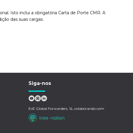
l. Isto inclui a obrigatória Carta de Porte CMR. A
ição das suas cargas.
Siga-nos
ExE Global Forwarders, SL colaborando com