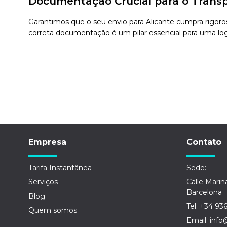
Documentação Crucial para o Transp
Garantimos que o seu envio para Alicante cumpra rigoros
correta documentação é um pilar essencial para uma logí
Empresa
Contato
Tarifa Instantânea
Sede:
Serviços
Calle Marin
Barcelona
Blog
Tel: +34 93
Quem somos
Email: info