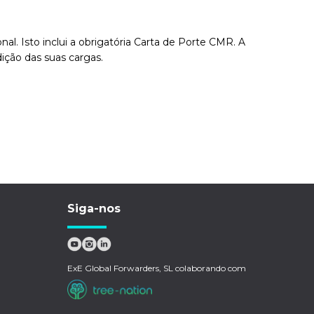
l. Isto inclui a obrigatória Carta de Porte CMR. A
ição das suas cargas.
Siga-nos
ExE Global Forwarders, SL colaborando com