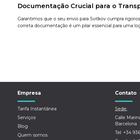
Documentação Crucial para o Transp
Garantimos que o seu envio para Svitkov cumpra rigorosa
correta documentação é um pilar essencial para uma logí
Empresa
Contato
Tarifa Instantânea
Sede:
Serviços
Calle Marin
Barcelona
Blog
Tel: +34 93
Quem somos