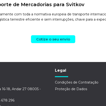
orte de Mercadorias para Svitkov
mente com toda a normativa europeia de transporte internaciona
stica terrestre eficiente e sem interrupções, chave para a exped
Cotize o seu envio
Legal
Condições de Contratação
a 16-18, Andar 27 08005 -
Proteção de Dados
6 678 296