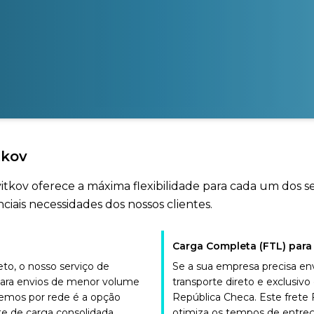
tkov
Svitkov oferece a máxima flexibilidade para cada um dos 
iais necessidades dos nossos clientes.
Carga Completa (FTL) para
o, o nosso serviço de
Se a sua empresa precisa en
para envios de menor volume
transporte direto e exclusi
cemos por rede é a opção
República Checa. Este frete
te de carga consolidada
otimiza os tempos de entreg