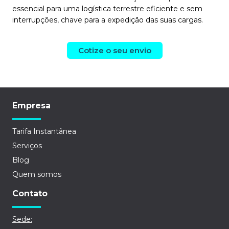
essencial para uma logística terrestre eficiente e sem
interrupções, chave para a expedição das suas cargas.
Cotize o seu envio
Empresa
Tarifa Instantânea
Serviços
Blog
Quem somos
Contato
Sede: