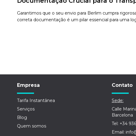
Documentação Crucial para o Transp
Garantimos que o seu envio para Berlim cumpra rigorosa
correta documentação é um pilar essencial para uma logí
Empresa
Contato
Tarifa Instantânea
Sede:
Serviços
Calle Marin
Barcelona
Blog
Tel: +34 93
Quem somos
Email: info