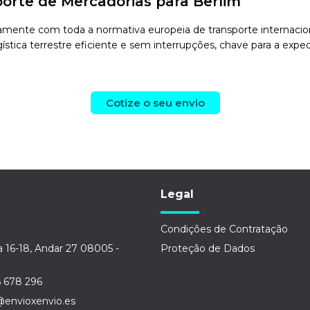
orte de Mercadorias para Berlim
mente com toda a normativa europeia de transporte internacional
stica terrestre eficiente e sem interrupções, chave para a exped
Cotize o seu envio
Legal
Condições de Contratação
a 16-18, Andar 27 08005 -
Proteção de Dados
6 678 296
@envioxenvio.es