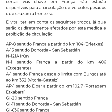
certas vias chave em França não estarão
disponíveis para a circulação de veículos pesados
que cruzam a fronteira.
É vital ter em conta os seguintes troços, já que
serão os diretamente afetados por esta medida e
proibição de circulação:
AP-8 sentido França a partir do km 104 (Erletxes)
A-15 sentido Donostia – San Sebastián
N-121A Irún
N-1 sentido França a partir do km 406
(Etxegarate)
A-1 sentido França desde o limite com Burgos até
ao km 352 (Vitoria-Gasteiz)
AP-1 sentido Eibar a partir do km 102.7 (Portagem
Etxabarri)
GI-20 sentido França
GI-11 sentido Donostia – San Sebastián
GI-636 sentido França