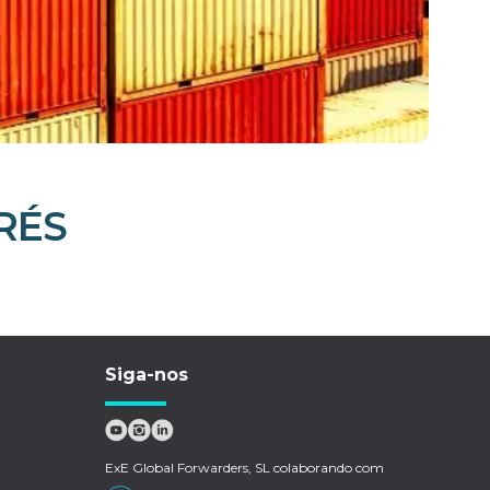
RÉS
Siga-nos
ExE Global Forwarders, SL colaborando com